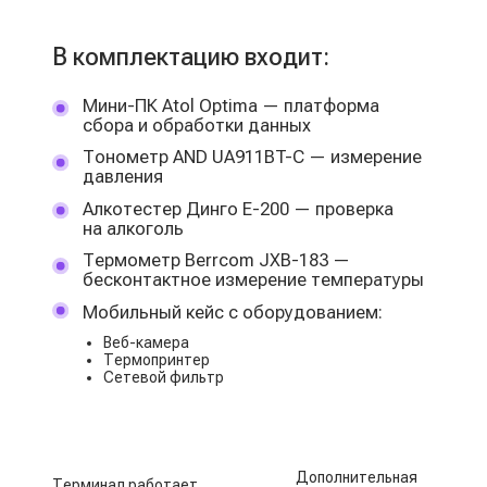
Разовая инвестиция
Полное право собственности
Техподдержка 24/7
Аренда терминала
Минимальные стартовые
затраты
Гибкие условия
Формат «под ключ»
Техподдержка 24/7
Выберите, кто
проводит осмотр
Медицинский персонал TouchMED
Или ваш врач: подключим его к платформе
Техподдержка 24/7