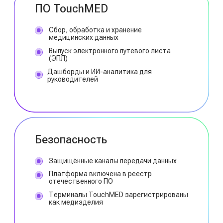
Кому подойдет
.
TouchMED.Смена
Транспортным
и логистическим
компаниям
Контроль здоровья водителей
перед сменой без кабинета,
очередей и рисков в 6 раз
быстрее и дешевле
классического формата
Компаниям с вахтовыми
и полевыми условиями
Доступ к медицинскому
контролю 24/7, даже
в удалённых регионах без
необходимости содержать
собственный медперсонал