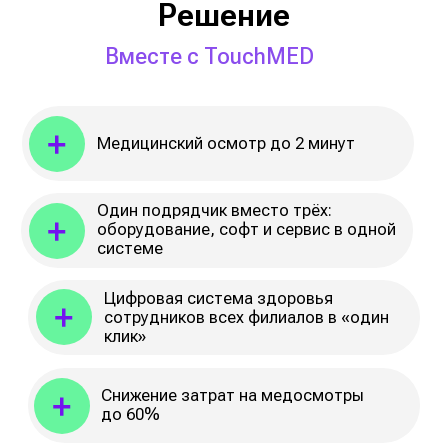
Мы переводим
медосмотры
из формальной
обязанности в быстрый,
прозрачный
и управляемый процесс
По всем требованиям
24/7
Минздрава России
Дистанционно
C заботой о здоровье
сотрудников
Терминал для медосмотров
Пять вариантов исполнения