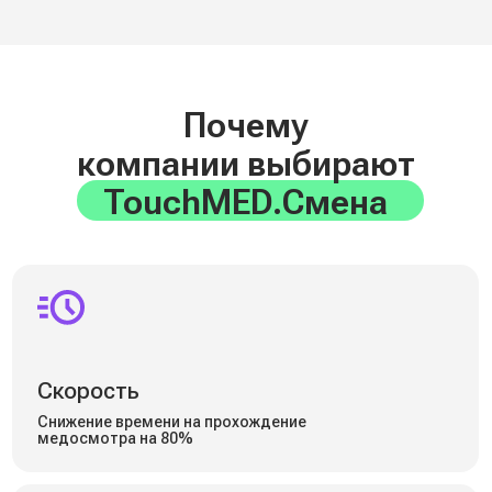
Полностью сертифицировано
как медицинское изделие
Базовый
Для офиса и небольших команд
До 25 осмотров в час
Комплектация: тонометр, алкотестер,
термометр, веб-камера, термопринтер
Подключение: Wi-Fi / Ethernet / GSM
Подробнее →
Терминал
со специализированным ПО