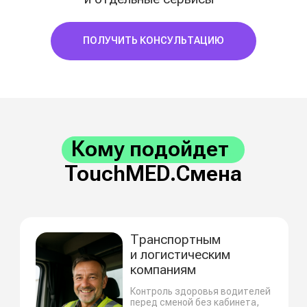
TouchMED. Смена
1
2
Авторизация и сбор
Решение врача
показателей
о допуске
Сотрудник идентифицируется
Врач дистанционно анал
в системе и следует
данные и принимает реш
инструкциям на экране.
о допуске/не допуске
Терминал автоматически
измеряет 5 медицинских
Подключение врача онлай
показателей:
Снижение операционной н
Автоматическая фиксация
в системе
Полностью безбумажный процесс