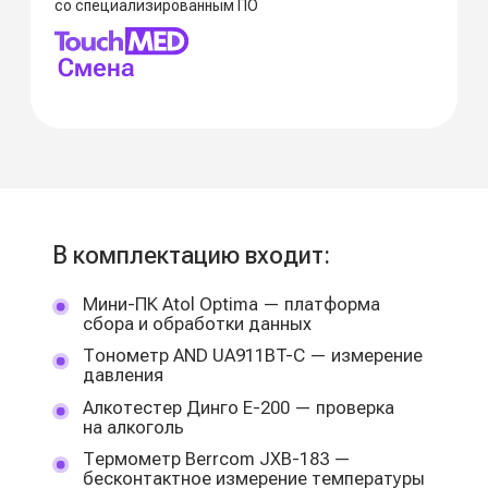
С TouchMED. Смена легко
повысить ценность соцпакета:
сотрудники получают понятный
цифровой инструмент контроля
здоровья при минимальной
нагрузке на бюджет
Как сократить расходы
на медосмотры до 60%
Покажем на демо
Оставьте заявку, чтобы:
Получить расчёт выгоды при
использовании TouchMED
Провести демо платформы
Получить индивидуальное коммерческое
предложение
Подарок на выбор — только после
заполнения формы