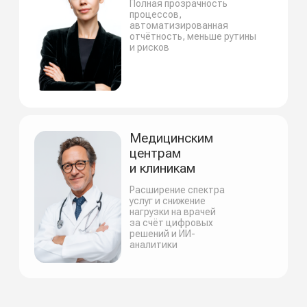
Результат в один клик
Сотрудник уверен в своём здоровье,
руководитель — в безопасности команды
Экономия
Минус 60% расходов на медосмотры, система
окупается уже через 18 месяцев работы
Масштабируемость
Подходит для компаний от 30 до 100 000
сотрудников и более: TouchMED. Смена легко
масштабируется под ваши задачи