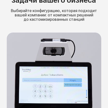
Полностью сертифицировано как
медицинское изделие
Промышленный
Максимальная производительность
для больших потоков
До 50 осмотров в час
Комплектация: базовый набор +
стол и кресло
Подключение: Wi-Fi / Ethernet / GSM
Подробнее →
Терминал
со специализированным ПО