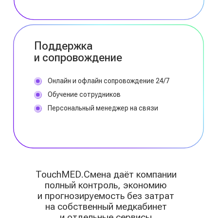
HR и службам
охраны труда
Полная прозрачность
процессов,
автоматизированная
отчётность, меньше рутины
и рисков
Медицинским
центрам
и клиникам
Расширение спектра
услуг и снижение
нагрузки на врачей
за счёт цифровых
решений и ИИ-
аналитики
Как работает
.