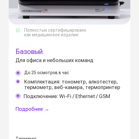
В комплектацию входит:
Мини-ПК Atol Optima — платформа
сбора и обработки данных
Тонометр AND UA911BT-C — измерение
давления
Алкотестер Динго Е-200 — проверка
на алкоголь
Термометр Berrcom JXB-183 —
бесконтактное измерение температуры
Подставка с комплектом оборудования:
Термопринтер CST DP-24
Веб-камера
Сетевой фильтр
Акустическая система
Дополнительная
Терминал работает
интеграция
со специализированным ПО