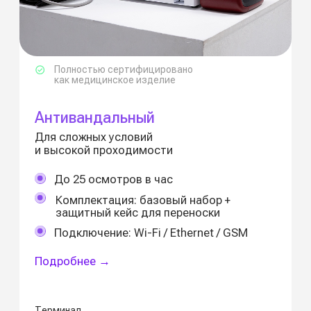
осмотрам
Дашборд,
аналитика,
управление
группами риска;
Прогнозирование
и рекомендации
с ИИ
Что входит в ПО
TouchMED.Смена
Проведение дистанционных предрейсовых
и предсменных осмотров
Автоматический выпуск электронного
медицинского заключения
Поддержка ЭПЛ (электронных путевых
листов) по необходимости
Хранение и передача данных
по защищённым каналам
Работа 24/7 без участия
врача на месте