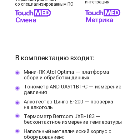
Выберите
.
свой формат
работы с
TouchMED.Смена
Терминал
2/3
Базовый
До 25 осмотров/час