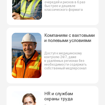
Защищенное хранение данных в облаке
на территории РФ
Для руководства доступна аналитика
в
TouchMED.Метрика
.
Почему
компании выбирают
TouchMED.Смена
Скорость
Снижение времени на прохождение
медосмотра на 80%