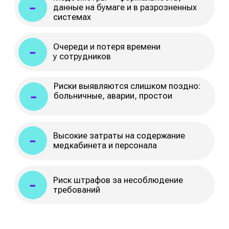
требований
Решение
Вместе с TouchMED
Медицинский осмотр до 2 минут
Один подрядчик вместо трёх:
оборудование, софт и сервис в одной
системе
Цифровая система здоровья
сотрудников всех филиалов в «один
клик»
Снижение затрат на медосмотры
до 60%
100% легальность — всё по закону