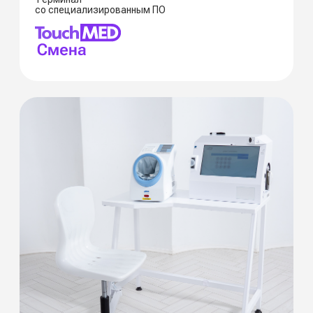
Дополнительный модуль
ПО TouchMED.Метрика
Передача данных в единый дашборд
для врачей и руководителей
Управление группами риска на основе ИИ
Прогнозы и рекомендации на базе
медицинской статистики
Формирование кастомных аналитических
отчётов для руководителя
ПОЛУЧИТЬ КОНСУЛЬТАЦИЮ