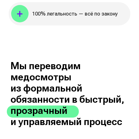
5 медицинских показателей: пульс,
давление, температура, насыщение
кислородом и оценка состояния
Производительность до 50
осмотров в час
ПО TouchMED
Сбор, обработка и хранение
медицинских данных
Выпуск электронного путевого листа
(ЭПЛ)
Дашборды и ИИ-аналитика для
руководителей
Безопасность
Защищённые каналы передачи данных
Платформа включена в реестр
отечественного ПО
Терминалы TouchMED зарегистрированы
как медизделия