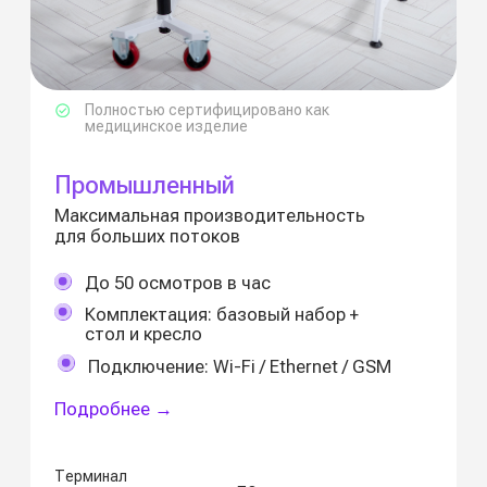
TouchMED.Смена — это
инструмент раннего
реагирования,
устойчивости бизнеса
и
.
заботы о людях
TouchMED помогает выявить
до 15% рисков сердечно-
сосудистых заболеваний
на ранней стадии
Система прогнозирует группы
риска и рекомендует углублённые
осмотры до того, как возникнут
больничные или ЧП
Когда забота становится
привычкой, а здоровье частью
стратегии, выигрывают все:
сотрудник, врач, компания