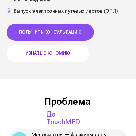
Проблема
До
TouchMED
Медосмотры — формальность,
данные на бумаге и в разрозненных
системах
Очереди и потеря времени
у сотрудников
Риски выявляются слишком поздно:
больничные, аварии, простои
Высокие затраты на содержание
медкабинета и персонала
Риск штрафов за несоблюдение