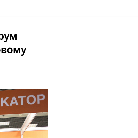
рум
овому