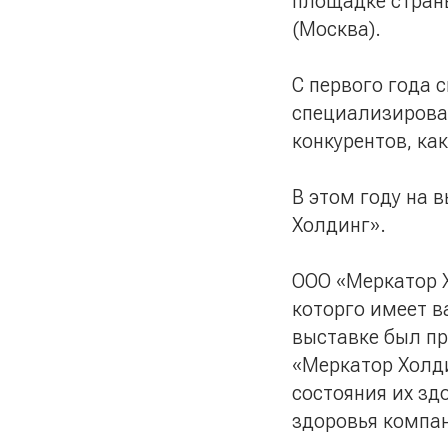
площадке стран
(Москва).
C первого года 
специализирова
конкурентов, ка
В этом году на 
Холдинг».
ООО «Меркатор 
которго имеет в
выставке был п
«Меркатор Холди
состояния их зд
здоровья компа