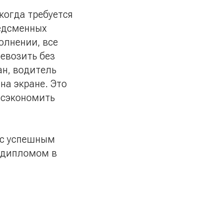
когда требуется
едсменных
олнении, все
евозить без
н, водитель
на экране. Это
 сэкономить
 с успешным
м дипломом в