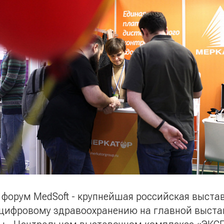
форум MedSoft - крупнейшая российская выстав
 цифровому здравоохранению на главной выста