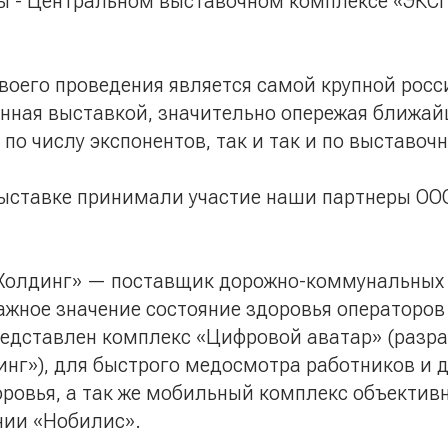
ы - Центральном выставочном комплексе «ЭК
своего проведения является самой крупной рос
нная выставкой, значительно опережая ближа
к по числу экспонентов, так и так и по выставо
выставке принимали участие наши партнеры ОО
Холдинг» — поставщик дорожно-коммунальных
ажное значение состояние здоровья операторов
редставлен комплекс «Цифровой аватар» (разр
нг»), для быстрого медосмотра работников и 
оровья, а так же мобильный комплекс объектив
нии «Нобилис».