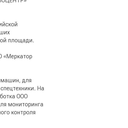
СПОЦЕНТР»
сийской
йших
чной площади.
О «Меркатор
 машин, для
 спецтехники. На
аботка ООО
для мониторинга
ного контроля