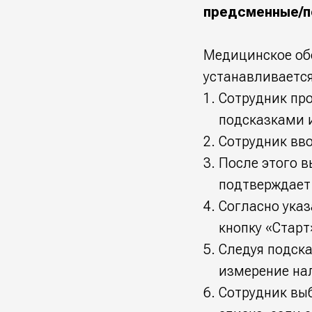
предсменные/п
Медицинское об
устанавливается
Сотрудник про
подсказками и
Сотрудник вво
После этого в
подтверждает 
Согласно ука
кнопку «Старт
Следуя подска
измерение на
Сотрудник выб