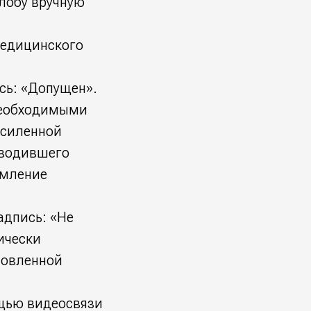
алобу вручную
медицинского
сь: «Допущен».
необходимыми
усиленной
оводившего
омление
адпись: «Не
ически
новленной
щью видеосвязи