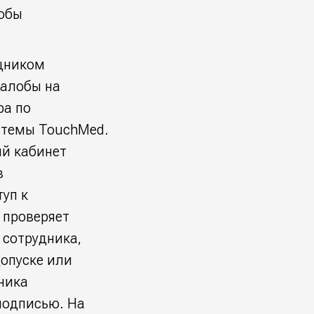
лобы
щником
жалобы на
ра по
стемы TouchMed.
ый кабинет
з
уп к
 проверяет
 сотрудника,
опуске или
ника
подписью. На