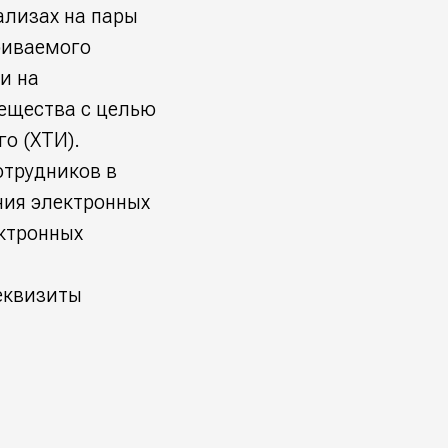
ализах на пары
риваемого
и на
вещества с целью
о (ХТИ).
отрудников в
ния электронных
ктронных
еквизиты