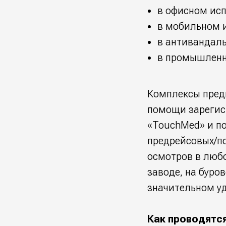
в офисном ис
в мобильном 
в антивандал
в промышленн
Комплексы пред
помощи зарегис
«TouchMed» и по
предрейсовых/п
осмотров в любо
заводе, на буров
значительном уд
Как проводятс