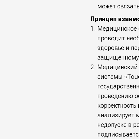
может связат
Принцип взаим
Медицинское 
проводит нео
здоровье и пе
защищенному 
Медицинский р
системы «Tou
государствен
проведению ос
корректность 
анализирует 
недопуске в р
подписываетс