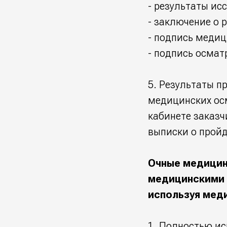
- результаты ис
- заключение о р
- подпись медиц
- подпись осма
5. Результаты 
медицинских ос
кабинете заказч
выписки о пройд
Очные медицин
медицинскими 
используя мед
Полностью иск