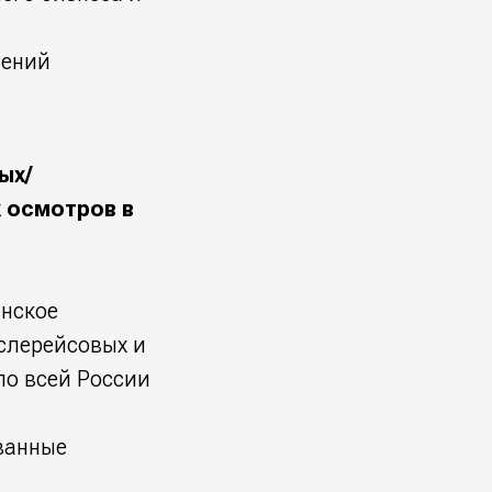
шений
ых/
 осмотров в
нское
слерейсовых и
по всей России
ванные