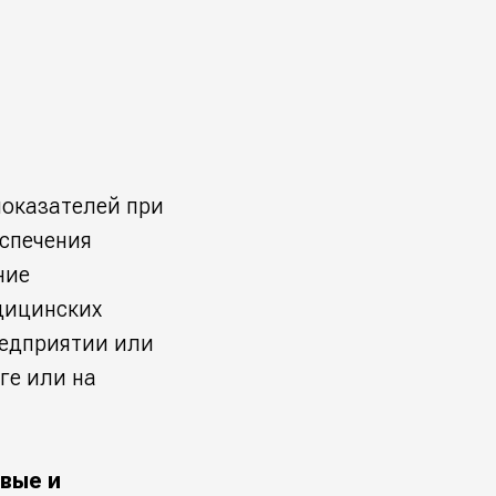
показателей при
спечения
ние
дицинских
редприятии или
ге или на
вые и