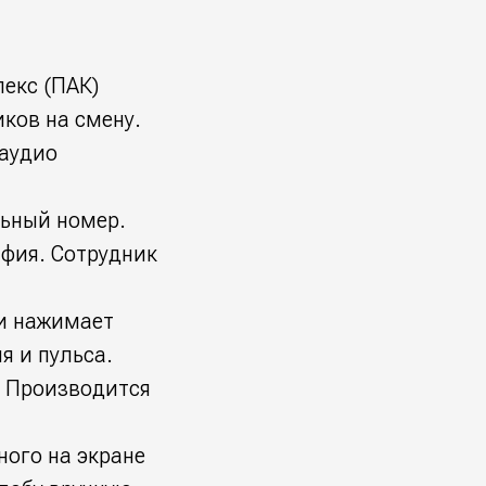
екс (ПАК)
ков на смену.
 аудио
льный номер.
афия. Сотрудник
 и нажимает
я и пульса.
. Производится
ного на экране