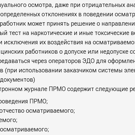
уального осмотра, даже при отрицательных ан
и определенных отклонениях в поведении осмат
работник может принять решение о направлени
й тест на наркотические и иные токсические 
и исключения их воздействия на осматриваемог
инских работников о допуске или недопуске с
ередаваться через операторов ЭДО для оформле
ов (при использовании заказчиком системы эле
 документов)
ктронном журнале ПРМО содержит следующие р
проведения ПРМО;
 отчество осматриваемого;
емого;
 осматриваемого;