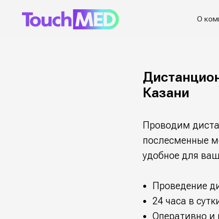
О компании
Дистанцио
Казани
Проводим диста
послесменные ме
удобное для ва
Проведение д
24 часа в сутк
Оперативно и 