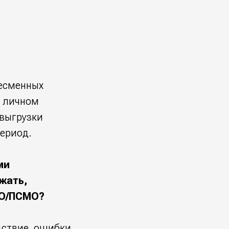
лесменных
в личном
 выгрузки
период.
ми
жать,
МО/ПСМО?
дствие, ошибки