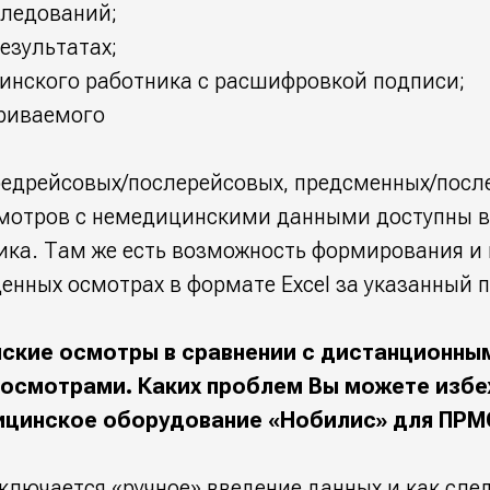
следований;
езультатах;
инского работника с расшифровкой подписи;
триваемого
предрейсовых/послерейсовых, предсменных/пос
мотров с немедицинскими данными доступны 
ика. Там же есть возможность формирования и
енных осмотрах в формате Excel за указанный 
ские осмотры в сравнении с дистанционны
осмотрами. Каких проблем Вы можете избе
ицинское оборудование «Нобилис» для ПР
лючается «ручное» введение данных и как сле