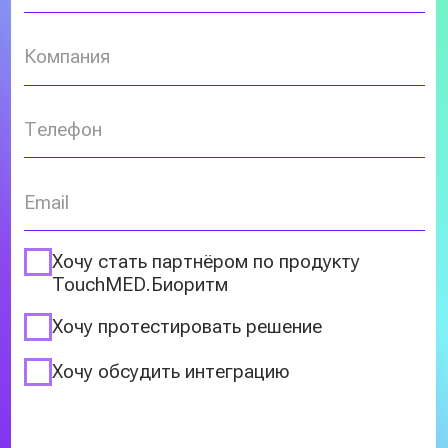
ОСТАВИТЬ ЗАЯВКУ
О компании
Продукты
Партнерам
TouchMED.Метрика
Новости
TouchMED.Смена
Контакты
TouchMED.Диспансеризация
TouchMED.Биоритм
Документы
Лицензии
Типовой договор
Политика конфиденциальности