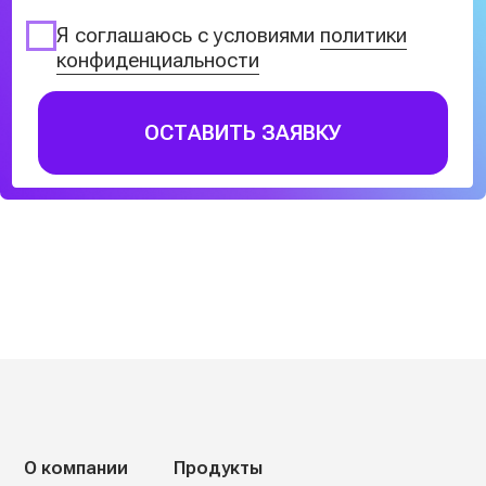
Политика в области качества
Реквизиты
Результаты проведения
специальной оценки условий труда
Контакты
+7 (495) 128 08 19
info@nobilis-tm.ru
117452, Москва, Балаклавский
проспект, д.28 B, строение В
ЗАКАЗАТЬ ЗВОНОК
НАПИСАТЬ СООБЩЕНИЕ
ООО «Нобилис»
ОГРН 1127746612278, ИНН/КПП 7726702524/772701001
Мы собираем файлы cookie