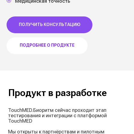
Продукт в разработке
TouchMED.Биоритм сейчас проходит этап
тестирования и интеграции с платформой
TouchMED
Мы открыты к партнёрствам и пилотным
проектам с клиниками, страховыми компаниями
и корпоративными клиентами
Хотите стать
партнёром
.
проекта
TouchMED.Биоритм
Оставьте свои контакты и мы свяжемся
с вами, когда продукт будет готов к пилотам
или коммерческому внедрению.