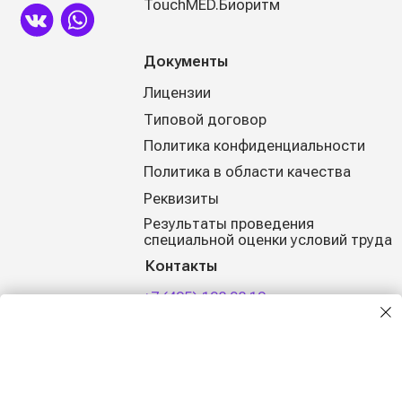
info@nobilis-tm.ru
117452, Москва, Балаклавский
проспект, д.28 B, строение В
ЗАКАЗАТЬ ЗВОНОК
НАПИСАТЬ СООБЩЕНИЕ
ООО «Нобилис»
ОГРН 1127746612278, ИНН/КПП 7726702524/772701001
Мы собираем файлы cookie
(с) 2025, Все права защищены