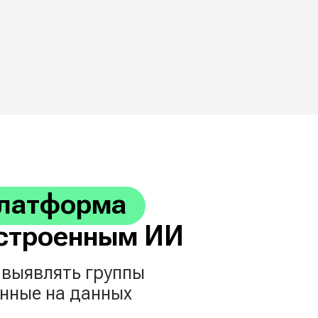
орма
енным ИИ
ь группы
данных