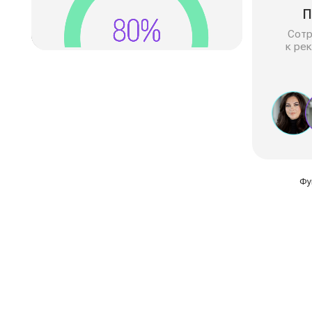
Функции, о
Проблема
До
TouchMED
Медицинские данные остаются «мёртвыми», н