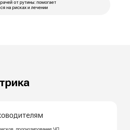
лям
зирование ЧП,
днему бизнесу
оты, которая
ачи