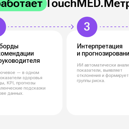
ированный подход в медицин
 картина по здоровью коман
умент для принятия решений
ЗАПРОСИТЬ ДЕМО