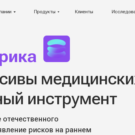
Продукты
Клиенты
Исследования
ика
вы медицинских
й инструмент
чественного
ие рисков на раннем