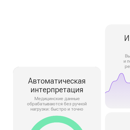
ИИ-ан
и пр
Выявление
и поддерж
решений 
Автоматическая
интерпретация
Медицинские данные
обрабатываются без ручной
нагрузки: быстро и точно
Моб
прил
80%
Сотрудник п
к рекоменда
и рез