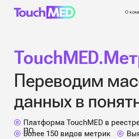
О компании
TouchMED.Метр
Переводим масси
данных в понятны
Платформа TouchMED в реестре оте
ПО
Более 150 видов метрик
Выявлен
этапе
ЗАПРОСИТЬ ДЕМО
ПОДРОБНЕЕ О