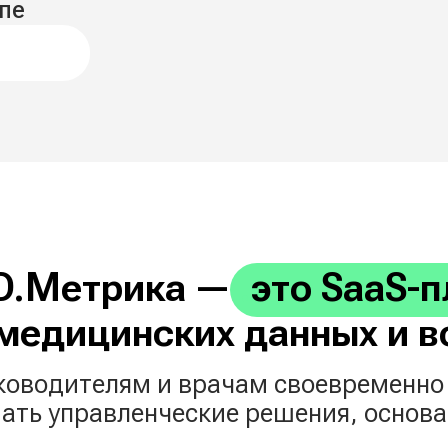
етрика —
.
это SaaS-платф
дицинских данных и встро
дителям и врачам своевременно выявлят
управленческие решения, основанные на 
Что входит в продукт