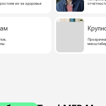
ботает TouchMED.Метрика?
3
ы
Интерпретация
ндации
и прогнозирование
водителя
ИИ автоматически анализирует
показатели, выявляет
 — в одном
отклонения и формирует
ели здоровья
группы риска.
 прогнозы
кие подсказки
ных.