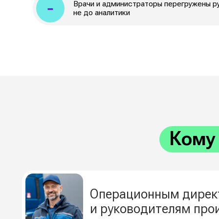
Кому по
Операционным директор
и руководителям произво
Устойчивость процессов, меньше простоев
Клиникам и медцентрам
Упрощение диспансеризации и чекапов,
усиление профилактической медицины