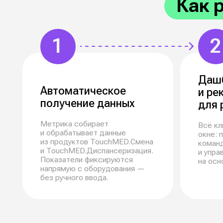
Дата-ориент
прозрачная
и инстр
Почему