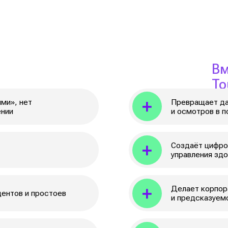
и осмотров в понятные метри
Создаёт цифровую основу дл
управления здоровьем сотруд
Делает корпоративную медиц
и простоев
и предсказуемой
Освобождает врачей от рутин
сосредоточиться на рисках и