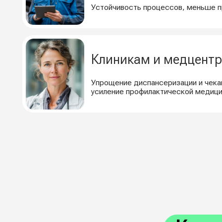
Как ра
1
2
Дашборд
Автоматическое
и рекоме
получение данных
для руко
Метрика собирает
Всё ключевое
и обрабатывает данные
окне: показат
из продуктов TouchMED.Смена
команды, KPI,
и TouchMED.Диспансеризация.
и управленчес
Показатели фиксируются
на основе дан
напрямую с оборудования —
без ручного ввода.