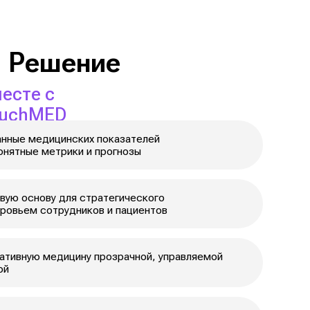
ки и прогнозы
я стратегического
ников и пациентов
ину прозрачной, управляемой
ы: помогает
 лечении