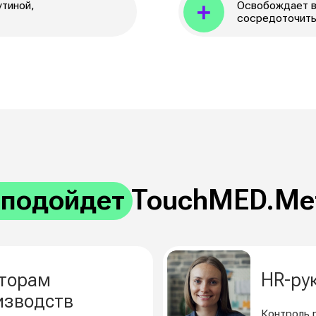
дойдет TouchMED.Метрика
ам
HR-руководите
дств
Контроль рисков, прогно
 из-за здоровья
отчётность в один клик
Крупному и сре
Прозрачная система заб
масштабируется под зад