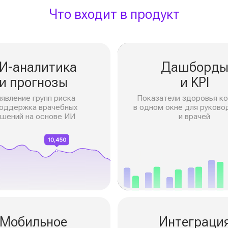
алитика
Дашборды
огнозы
и KPI
 групп риска
Показатели здоровья команды
ка врачебных
в одном окне для руководителей
на основе ИИ
и врачей
ильное
Интеграция
ожение
*
с оборудованием
олучает доступ
Кастомная разработка
циям, графикам
и подключение софта: адаптация
ультатам
системы под ваши процессы