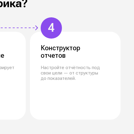
е —
ды