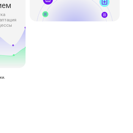
ние
ких показателей